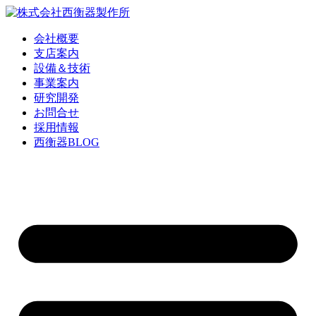
コ
ン
会社概要
テ
支店案内
ン
設備＆技術
ツ
事業案内
に
研究開発
ス
お問合せ
キ
採用情報
ッ
西衡器BLOG
プ