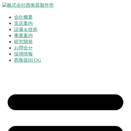
コ
ン
テ
会社概要
ン
支店案内
ツ
設備＆技術
に
事業案内
ス
研究開発
キ
お問合せ
ッ
採用情報
プ
西衡器BLOG